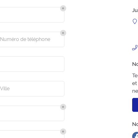
s
n
.
Ju
Numéro de téléphone
No
Te
et
Ville
ne
No