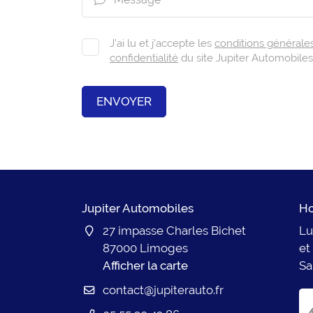

J'ai lu et j'accepte les
conditions générales 
confidentialité
du site
Jupiter Automobiles
ENVOYER
Jupiter Automobiles
Ho
27 impasse Charles Bichet
Lu
87000 Limoges
et
Afficher la carte
Sa