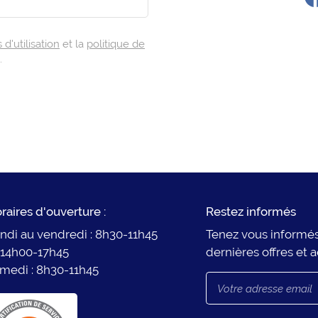
d'utilisation
et la
politique de
.
raires d'ouverture :
Restez informés
ndi au vendredi : 8h30-11h45
Tenez vous informé
 14h00-17h45
dernières offres et a
medi : 8h30-11h45