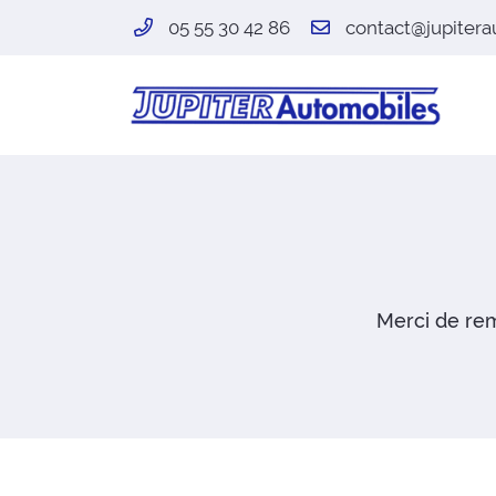
05 55 30 42 86
27 impasse Charles Bichet
87000 Limoges
05 55 30 42 86
Merci de rem
Adresse email de réception

En cochant cette case, vous consentez à recevoir nos propositions