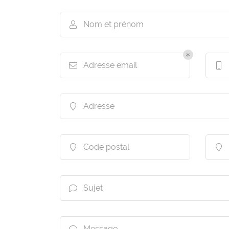
commerciales à l'adresse email indiqué ci-dessus. Vous pouvez vou
désinscrire à tout moment en utilisant
le formulaire de désinscriptio
Nom et prénom

INSCRIPTION
Adresse email


Adresse

Code postal


Sujet

Message